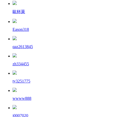
歐杯萊
Eason318
qaz2613845
zh334455
ty3251775
wwww888
j0007020