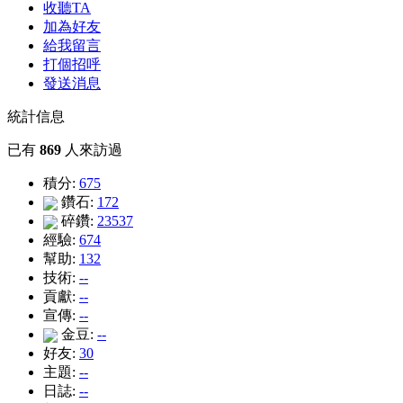
收聽TA
加為好友
給我留言
打個招呼
發送消息
統計信息
已有
869
人來訪過
積分:
675
鑽石:
172
碎鑽:
23537
經驗:
674
幫助:
132
技術:
--
貢獻:
--
宣傳:
--
金豆:
--
好友:
30
主題:
--
日誌:
--