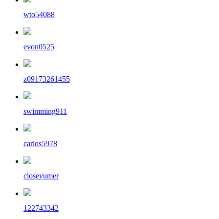
wto54088
evon0525
z09173261455
swimming911
carlos5978
closeyumer
122743342