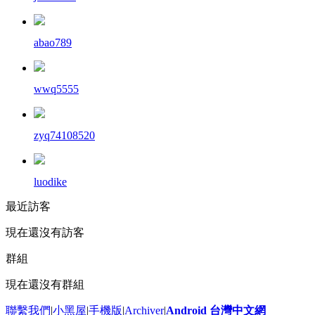
abao789
wwq5555
zyq74108520
luodike
最近訪客
現在還沒有訪客
群組
現在還沒有群組
聯繫我們
|
小黑屋
|
手機版
|
Archiver
|
Android 台灣中文網