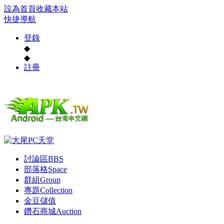
設為首頁
收藏本站
快捷導航
登錄
◆
◆
註冊
討論區
BBS
部落格
Space
群組
Group
專題
Collection
金豆儲值
鑽石商城
Auction