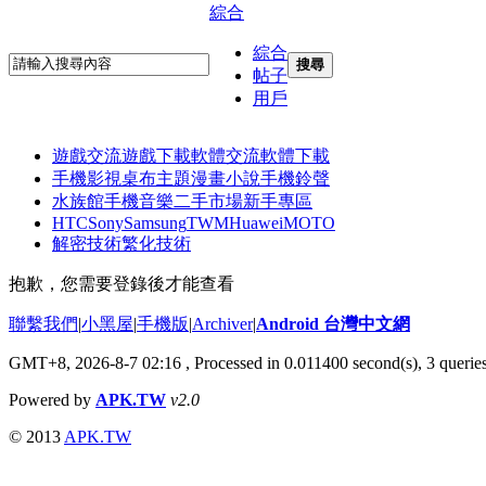
綜合
綜合
搜尋
帖子
用戶
遊戲交流
遊戲下載
軟體交流
軟體下載
手機影視
桌布主題
漫畫小說
手機鈴聲
水族館
手機音樂
二手市場
新手專區
HTC
Sony
Samsung
TWM
Huawei
MOTO
解密技術
繁化技術
抱歉，您需要登錄後才能查看
聯繫我們
|
小黑屋
|
手機版
|
Archiver
|
Android 台灣中文網
GMT+8, 2026-8-7 02:16
, Processed in 0.011400 second(s), 3 quer
Powered by
APK.TW
v2.0
© 2013
APK.TW