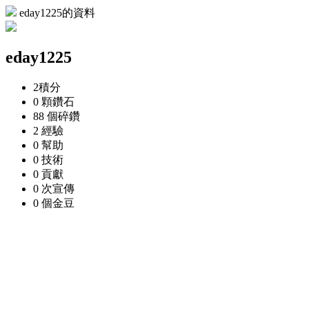
eday1225的資料
eday1225
2
積分
0 顆
鑽石
88 個
碎鑽
2
經驗
0
幫助
0
技術
0
貢獻
0 次
宣傳
0 個
金豆