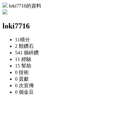
loki7716的資料
loki7716
11
積分
2 顆
鑽石
541 個
碎鑽
11
經驗
15
幫助
0
技術
0
貢獻
0 次
宣傳
0 個
金豆