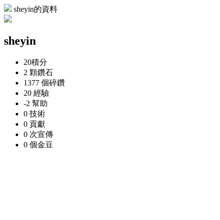
sheyin的資料
sheyin
20
積分
2 顆
鑽石
1377 個
碎鑽
20
經驗
-2
幫助
0
技術
0
貢獻
0 次
宣傳
0 個
金豆