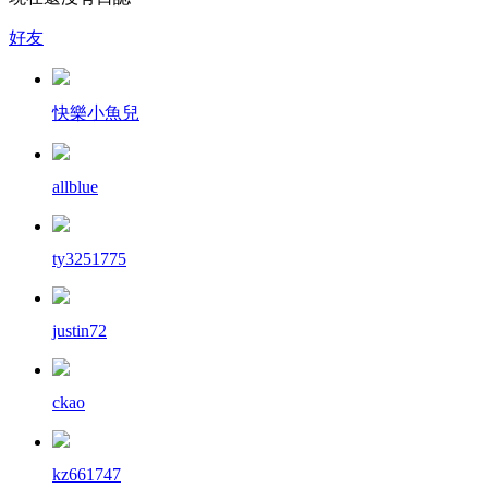
好友
快樂小魚兒
allblue
ty3251775
justin72
ckao
kz661747