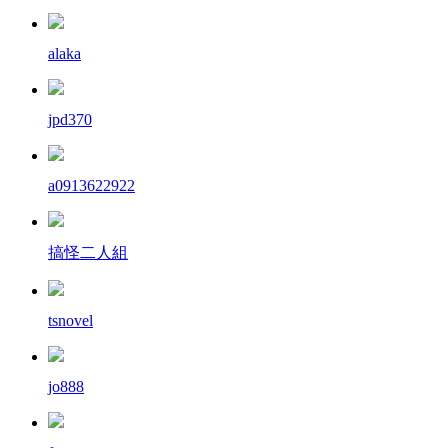
alaka
jpd370
a0913622922
搞怪二人組
tsnovel
jo888