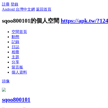
註冊
登錄
Android 台灣中文網
返回首頁
sqoo800101的個人空間
https://apk.tw/?12
空間首頁
動態
記錄
日誌
相冊
主題
分享
留言板
個人資料
頭像
sqoo800101