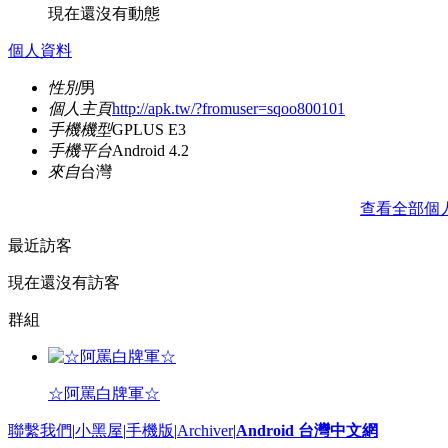
現在還沒有動態
個人資料
性別
男
個人主頁
http://apk.tw/?fromuser=sqoo800101
手機機型
GPLUS E3
手機平台
Android 4.2
來自
台灣
查看全部個
最近訪客
現在還沒有訪客
群組
☆阿罵白牌軍☆
聯繫我們
|
小黑屋
|
手機版
|
Archiver
|
Android 台灣中文網