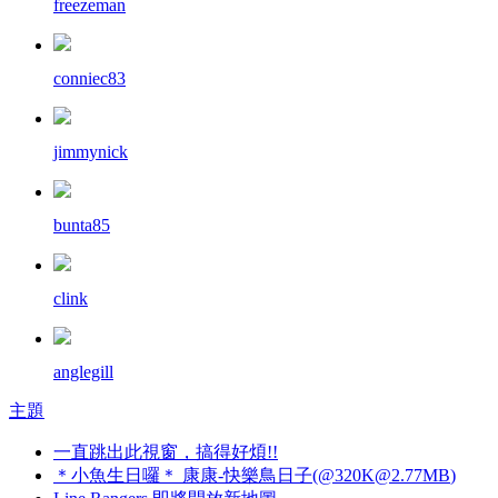
freezeman
conniec83
jimmynick
bunta85
clink
anglegill
主題
一直跳出此視窗，搞得好煩!!
＊小魚生日囉＊ 康康-快樂鳥日子(@
320K@2.77MB
)