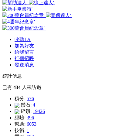
收聽TA
加為好友
給我留言
打個招呼
發送消息
統計信息
已有
434
人來訪過
積分:
576
鑽石:
4
碎鑽:
19426
經驗:
396
幫助:
6053
技術:
1