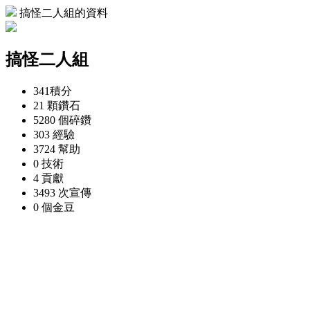
搞怪二人組的資料
搞怪二人組
341
積分
21 顆
鑽石
5280 個
碎鑽
303
經驗
3724
幫助
0
技術
4
貢獻
3493 次
宣傳
0 個
金豆