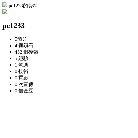
pc1233的資料
pc1233
5
積分
4 顆
鑽石
432 個
碎鑽
5
經驗
1
幫助
0
技術
0
貢獻
0 次
宣傳
0 個
金豆