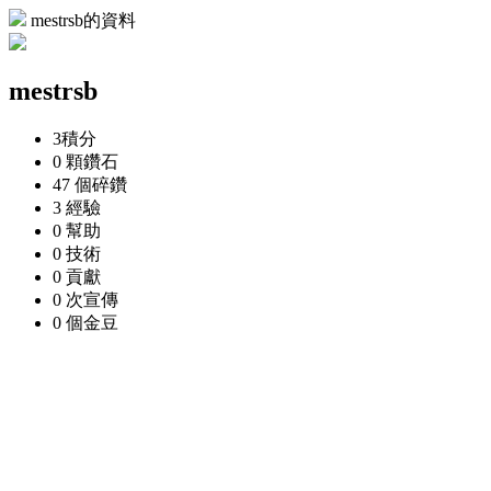
mestrsb的資料
mestrsb
3
積分
0 顆
鑽石
47 個
碎鑽
3
經驗
0
幫助
0
技術
0
貢獻
0 次
宣傳
0 個
金豆