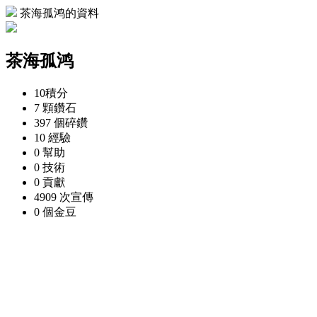
茶海孤鸿的資料
茶海孤鸿
10
積分
7 顆
鑽石
397 個
碎鑽
10
經驗
0
幫助
0
技術
0
貢獻
4909 次
宣傳
0 個
金豆