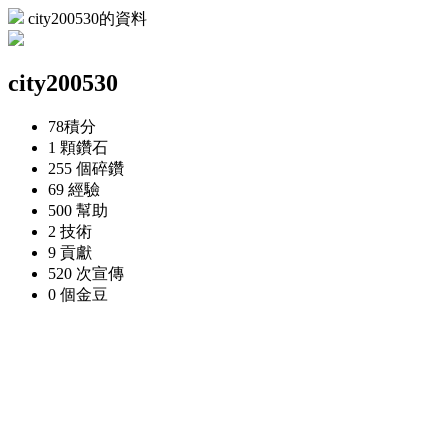
city200530的資料
city200530
78
積分
1 顆
鑽石
255 個
碎鑽
69
經驗
500
幫助
2
技術
9
貢獻
520 次
宣傳
0 個
金豆