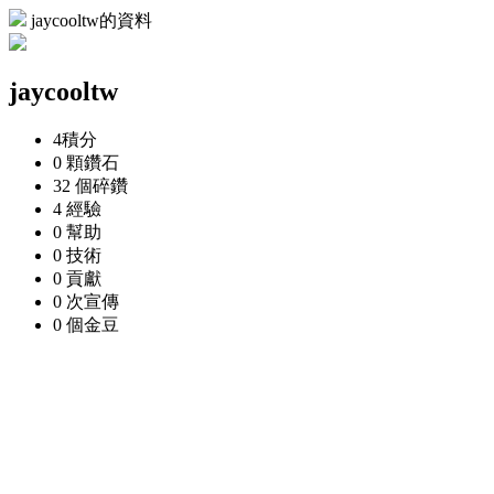
jaycooltw的資料
jaycooltw
4
積分
0 顆
鑽石
32 個
碎鑽
4
經驗
0
幫助
0
技術
0
貢獻
0 次
宣傳
0 個
金豆