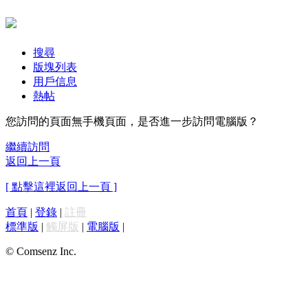
搜尋
版塊列表
用戶信息
熱帖
您訪問的頁面無手機頁面，是否進一步訪問電腦版？
繼續訪問
返回上一頁
[ 點擊這裡返回上一頁 ]
首頁
|
登錄
|
註冊
標準版
|
觸屏版
|
電腦版
|
© Comsenz Inc.