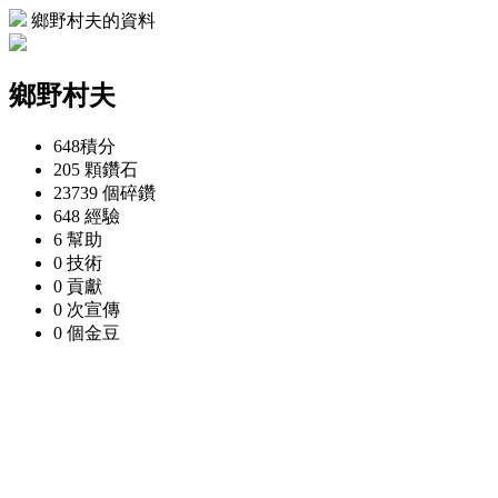
鄉野村夫的資料
鄉野村夫
648
積分
205 顆
鑽石
23739 個
碎鑽
648
經驗
6
幫助
0
技術
0
貢獻
0 次
宣傳
0 個
金豆