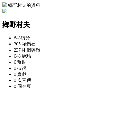
鄉野村夫的資料
鄉野村夫
648
積分
205 顆
鑽石
23744 個
碎鑽
648
經驗
6
幫助
0
技術
0
貢獻
0 次
宣傳
0 個
金豆