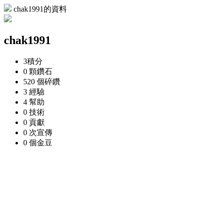
chak1991的資料
chak1991
3
積分
0 顆
鑽石
520 個
碎鑽
3
經驗
4
幫助
0
技術
0
貢獻
0 次
宣傳
0 個
金豆