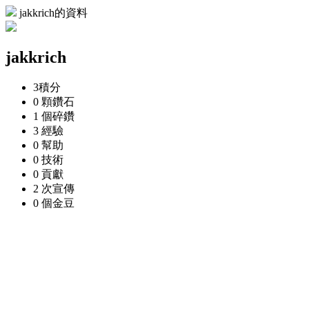
jakkrich的資料
jakkrich
3
積分
0 顆
鑽石
1 個
碎鑽
3
經驗
0
幫助
0
技術
0
貢獻
2 次
宣傳
0 個
金豆