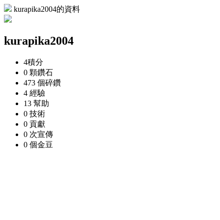
kurapika2004的資料
kurapika2004
4
積分
0 顆
鑽石
473 個
碎鑽
4
經驗
13
幫助
0
技術
0
貢獻
0 次
宣傳
0 個
金豆