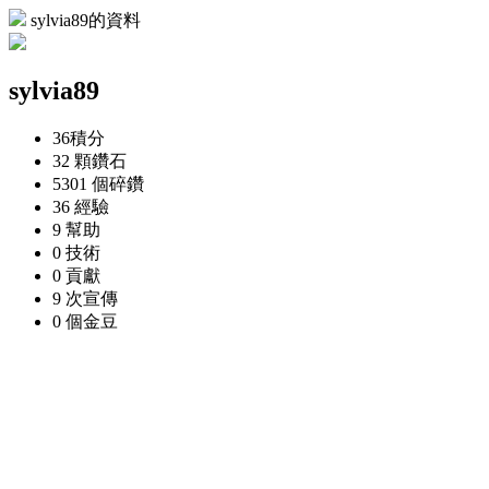
sylvia89的資料
sylvia89
36
積分
32 顆
鑽石
5301 個
碎鑽
36
經驗
9
幫助
0
技術
0
貢獻
9 次
宣傳
0 個
金豆