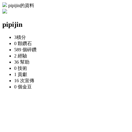
pipijin的資料
pipijin
3
積分
0 顆
鑽石
589 個
碎鑽
2
經驗
36
幫助
0
技術
1
貢獻
16 次
宣傳
0 個
金豆