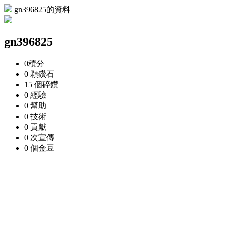
gn396825的資料
gn396825
0
積分
0 顆
鑽石
15 個
碎鑽
0
經驗
0
幫助
0
技術
0
貢獻
0 次
宣傳
0 個
金豆