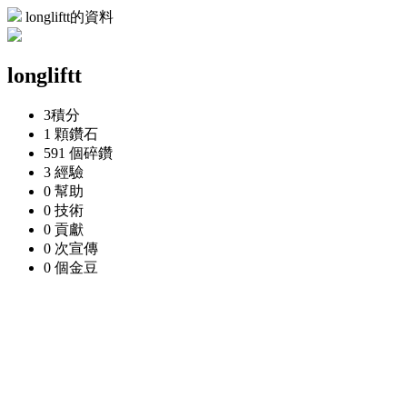
longliftt的資料
longliftt
3
積分
1 顆
鑽石
591 個
碎鑽
3
經驗
0
幫助
0
技術
0
貢獻
0 次
宣傳
0 個
金豆