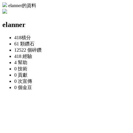
elanner的資料
elanner
418
積分
61 顆
鑽石
12522 個
碎鑽
418
經驗
4
幫助
0
技術
0
貢獻
0 次
宣傳
0 個
金豆