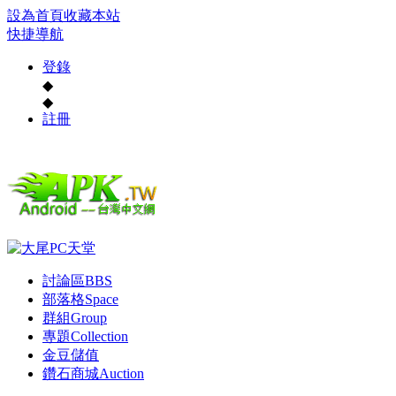
設為首頁
收藏本站
快捷導航
登錄
◆
◆
註冊
討論區
BBS
部落格
Space
群組
Group
專題
Collection
金豆儲值
鑽石商城
Auction