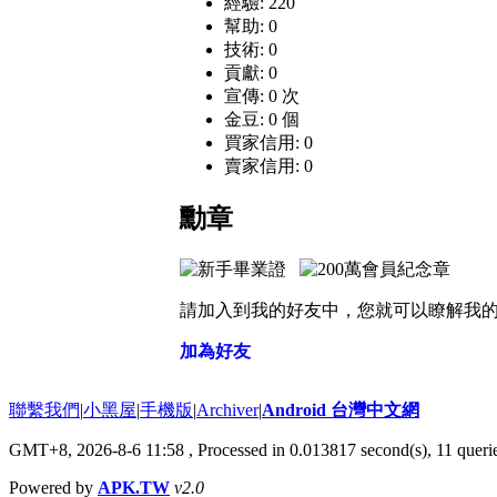
經驗: 220
幫助: 0
技術: 0
貢獻: 0
宣傳: 0 次
金豆: 0 個
買家信用: 0
賣家信用: 0
勳章
請加入到我的好友中，您就可以瞭解我
加為好友
聯繫我們
|
小黑屋
|
手機版
|
Archiver
|
Android 台灣中文網
GMT+8, 2026-8-6 11:58
, Processed in 0.013817 second(s), 11 quer
Powered by
APK.TW
v2.0