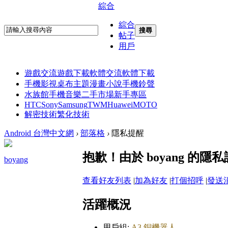
綜合
綜合
搜尋
帖子
用戶
遊戲交流
遊戲下載
軟體交流
軟體下載
手機影視
桌布主題
漫畫小說
手機鈴聲
水族館
手機音樂
二手市場
新手專區
HTC
Sony
Samsung
TWM
Huawei
MOTO
解密技術
繁化技術
Android 台灣中文網
›
部落格
›
隱私提醒
抱歉！由於 boyang 的
boyang
查看好友列表
|
加為好友
|
打個招呼
|
發送
活躍概況
用戶組:
A3 銅機器人