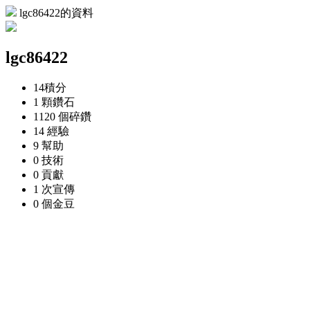
lgc86422的資料
lgc86422
14
積分
1 顆
鑽石
1120 個
碎鑽
14
經驗
9
幫助
0
技術
0
貢獻
1 次
宣傳
0 個
金豆