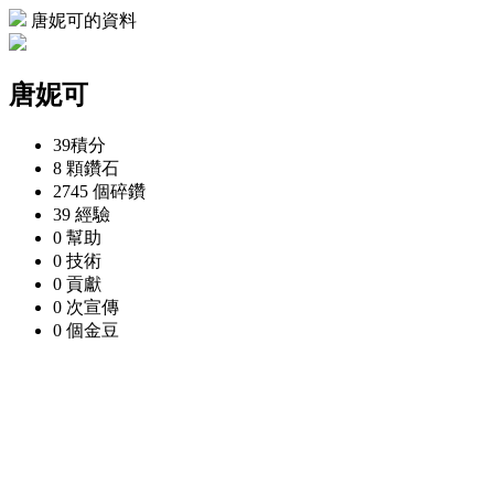
唐妮可的資料
唐妮可
39
積分
8 顆
鑽石
2745 個
碎鑽
39
經驗
0
幫助
0
技術
0
貢獻
0 次
宣傳
0 個
金豆