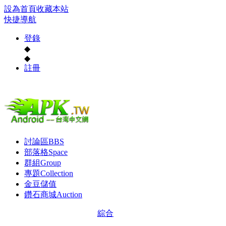
設為首頁
收藏本站
快捷導航
登錄
◆
◆
註冊
討論區
BBS
部落格
Space
群組
Group
專題
Collection
金豆儲值
鑽石商城
Auction
綜合