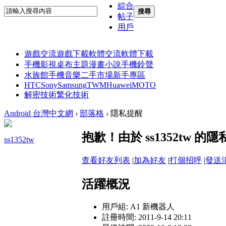
綜合
搜尋
帖子
用戶
遊戲交流
遊戲下載
軟體交流
軟體下載
手機影視
桌布主題
漫畫小說
手機鈴聲
水族館
手機音樂
二手市場
新手專區
HTC
Sony
Samsung
TWM
Huawei
MOTO
解密技術
繁化技術
Android 台灣中文網
›
部落格
›
隱私提醒
抱歉！由於 ss1352tw
ss1352tw
查看好友列表
|
加為好友
|
打個招呼
|
發送
活躍概況
用戶組:
A1 新機器人
註冊時間: 2011-9-14 20:11