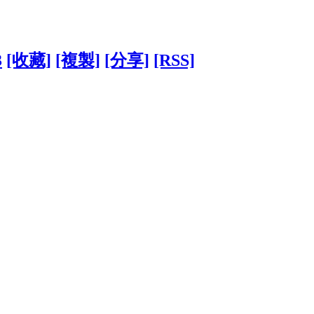
3
[收藏]
[複製]
[分享]
[RSS]