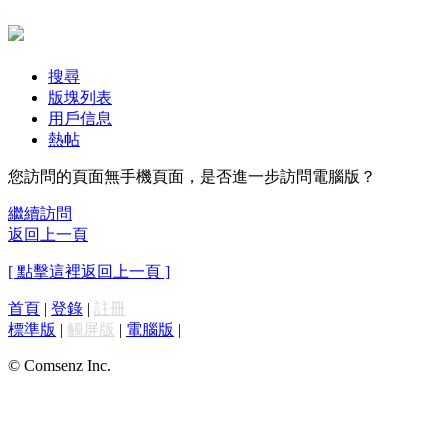
搜尋
版塊列表
用戶信息
熱帖
您訪問的頁面無手機頁面，是否進一步訪問電腦版？
繼續訪問
返回上一頁
[ 點擊這裡返回上一頁 ]
首頁
|
登錄
|
註冊
標準版
|
觸屏版
|
電腦版
|
© Comsenz Inc.