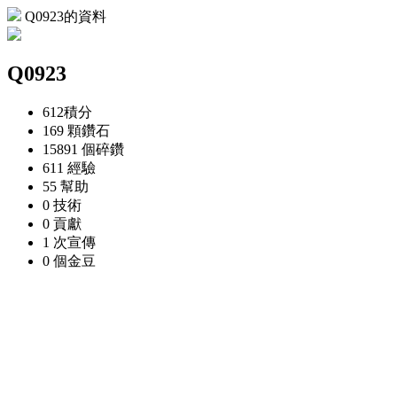
Q0923的資料
Q0923
612
積分
169 顆
鑽石
15891 個
碎鑽
611
經驗
55
幫助
0
技術
0
貢獻
1 次
宣傳
0 個
金豆