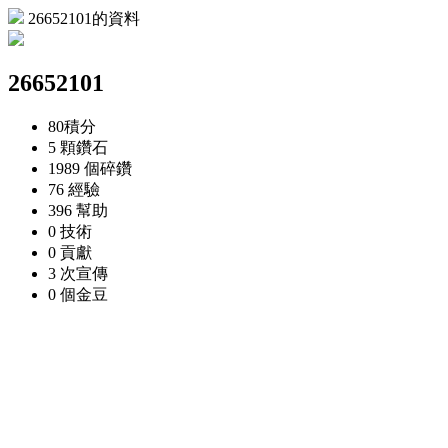
26652101的資料
26652101
80
積分
5 顆
鑽石
1989 個
碎鑽
76
經驗
396
幫助
0
技術
0
貢獻
3 次
宣傳
0 個
金豆