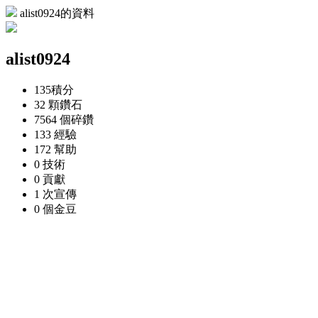
alist0924的資料
alist0924
135
積分
32 顆
鑽石
7564 個
碎鑽
133
經驗
172
幫助
0
技術
0
貢獻
1 次
宣傳
0 個
金豆