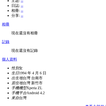
主題:
--
日誌:
--
相冊:
--
分享:
--
相冊
現在還沒有相冊
記錄
現在還沒有記錄
個人資料
性別
女
生日
1994 年 4 月 6 日
出生地
台灣 台南市
居住地
台灣 新竹市
手機機型
Xperia ZL
手機平台
Android 4.2
來自
台灣