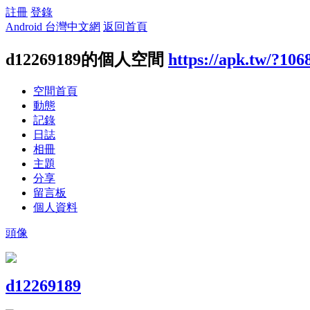
註冊
登錄
Android 台灣中文網
返回首頁
d12269189的個人空間
https://apk.tw/?106
空間首頁
動態
記錄
日誌
相冊
主題
分享
留言板
個人資料
頭像
d12269189