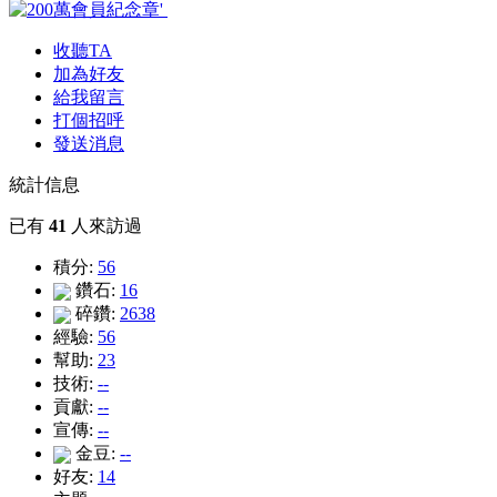
收聽TA
加為好友
給我留言
打個招呼
發送消息
統計信息
已有
41
人來訪過
積分:
56
鑽石:
16
碎鑽:
2638
經驗:
56
幫助:
23
技術:
--
貢獻:
--
宣傳:
--
金豆:
--
好友:
14