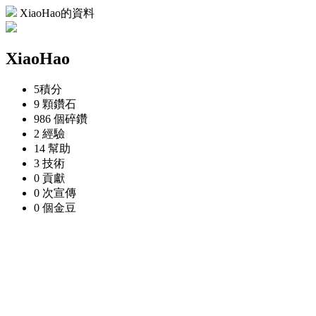
XiaoHao的資料
XiaoHao
5
積分
9 顆
鑽石
986 個
碎鑽
2
經驗
14
幫助
3
技術
0
貢獻
0 次
宣傳
0 個
金豆