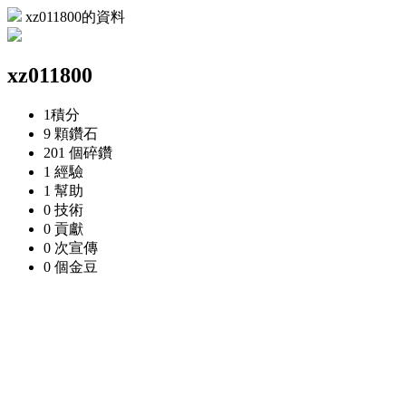
xz011800的資料
xz011800
1
積分
9 顆
鑽石
201 個
碎鑽
1
經驗
1
幫助
0
技術
0
貢獻
0 次
宣傳
0 個
金豆