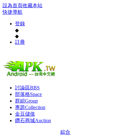
設為首頁
收藏本站
快捷導航
登錄
◆
◆
註冊
討論區
BBS
部落格
Space
群組
Group
專題
Collection
金豆儲值
鑽石商城
Auction
綜合