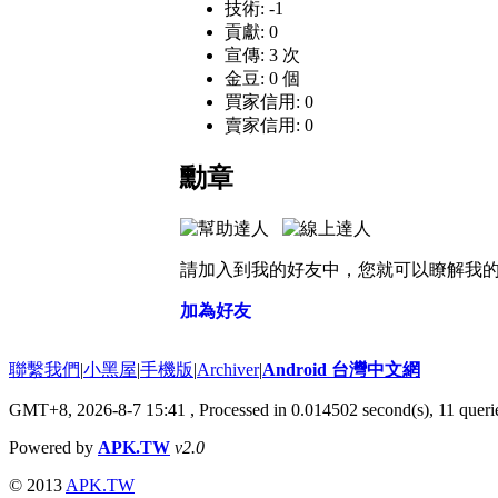
技術: -1
貢獻: 0
宣傳: 3 次
金豆: 0 個
買家信用: 0
賣家信用: 0
勳章
請加入到我的好友中，您就可以瞭解我
加為好友
聯繫我們
|
小黑屋
|
手機版
|
Archiver
|
Android 台灣中文網
GMT+8, 2026-8-7 15:41
, Processed in 0.014502 second(s), 11 que
Powered by
APK.TW
v2.0
© 2013
APK.TW