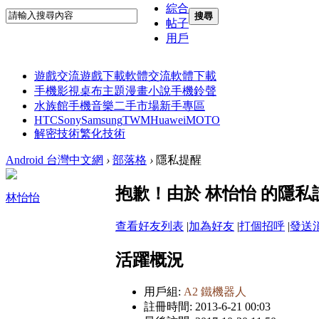
綜合
搜尋
帖子
用戶
遊戲交流
遊戲下載
軟體交流
軟體下載
手機影視
桌布主題
漫畫小說
手機鈴聲
水族館
手機音樂
二手市場
新手專區
HTC
Sony
Samsung
TWM
Huawei
MOTO
解密技術
繁化技術
Android 台灣中文網
›
部落格
›
隱私提醒
抱歉！由於 林怡怡 的隱
林怡怡
查看好友列表
|
加為好友
|
打個招呼
|
發送
活躍概況
用戶組:
A2 鐵機器人
註冊時間: 2013-6-21 00:03