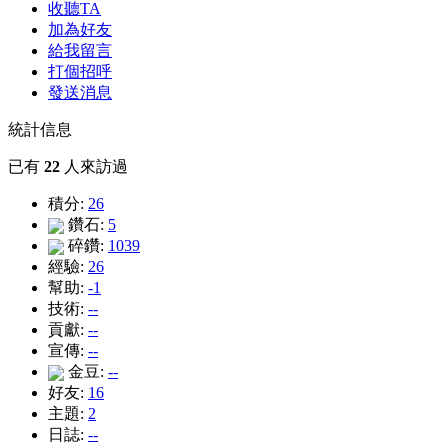
收聽TA
加為好友
給我留言
打個招呼
發送消息
統計信息
已有
22
人來訪過
積分:
26
鑽石:
5
碎鑽:
1039
經驗:
26
幫助:
-1
技術:
--
貢獻:
--
宣傳:
--
金豆:
--
好友:
16
主題:
2
日誌:
--