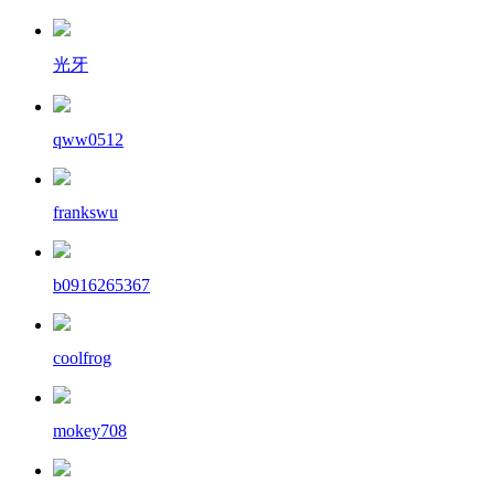
光牙
qww0512
frankswu
b0916265367
coolfrog
mokey708