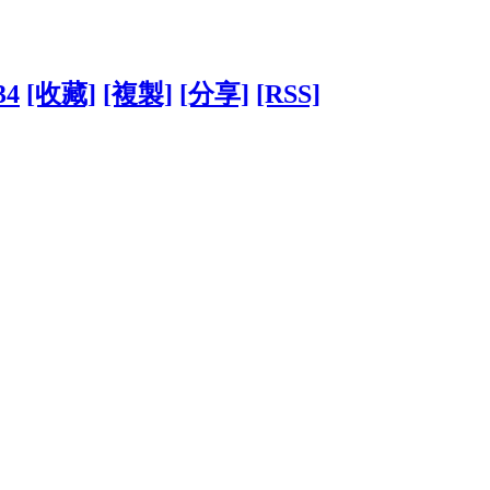
34
[收藏]
[複製]
[分享]
[RSS]