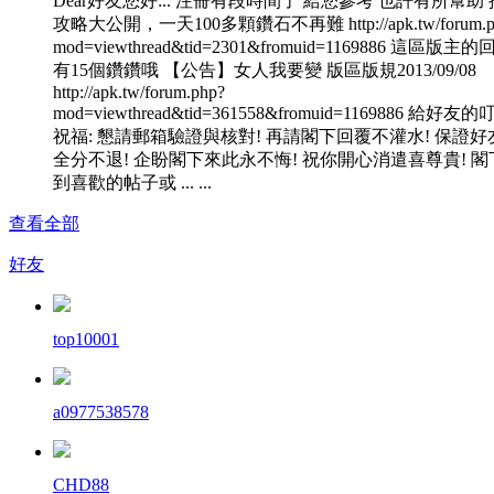
Dear好友您好:.. 注冊有段時間了 給您參考 也許有所幫助
攻略大公開，一天100多顆鑽石不再難 http://apk.tw/forum.p
mod=viewthread&tid=2301&fromuid=1169886 這區版主
有15個鑽鑽哦 【公告】女人我要變 版區版規2013/09/08
http://apk.tw/forum.php?
mod=viewthread&tid=361558&fromuid=1169886 給好友
祝福: 懇請郵箱驗證與核對! 再請閣下回覆不灌水! 保證好
全分不退! 企盼閣下來此永不悔! 祝你開心消遣喜尊貴! 閣
到喜歡的帖子或 ... ...
查看全部
好友
top10001
a0977538578
CHD88