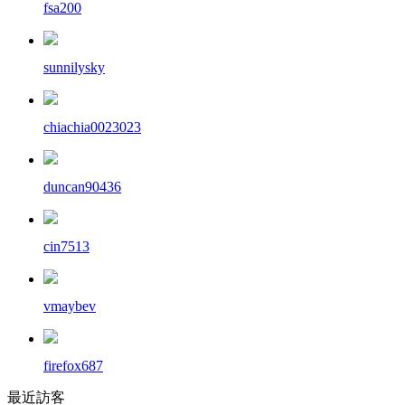
fsa200
sunnilysky
chiachia0023023
duncan90436
cin7513
vmaybev
firefox687
最近訪客