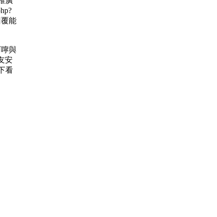
 推廣
hp?
的回覆能
的叮嚀與
友安
下看