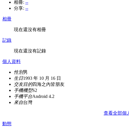
相冊:
--
分享:
--
相冊
現在還沒有相冊
記錄
現在還沒有記錄
個人資料
性別
男
生日
1993 年 10 月 16 日
交友目的
四海之內皆朋友
手機機型
S2
手機平台
Android 4.2
來自
台灣
查看全部個
動態