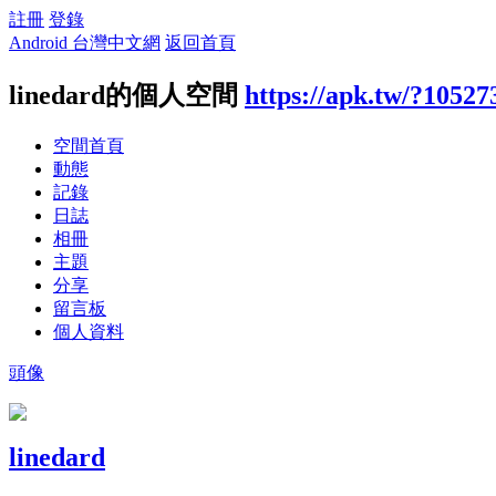
註冊
登錄
Android 台灣中文網
返回首頁
linedard的個人空間
https://apk.tw/?10527
空間首頁
動態
記錄
日誌
相冊
主題
分享
留言板
個人資料
頭像
linedard