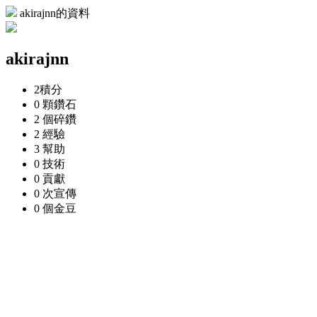
akirajnn的資料
akirajnn
2
積分
0 顆
鑽石
2 個
碎鑽
2
經驗
3
幫助
0
技術
0
貢獻
0 次
宣傳
0 個
金豆