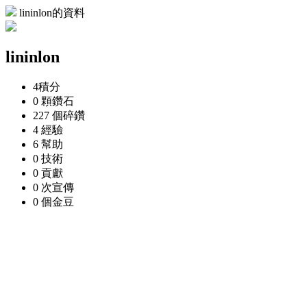
lininlon的資料
lininlon
4
積分
0 顆
鑽石
227 個
碎鑽
4
經驗
6
幫助
0
技術
0
貢獻
0 次
宣傳
0 個
金豆