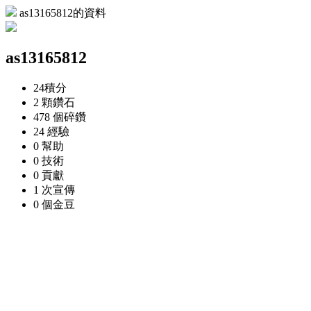
as13165812的資料
as13165812
24
積分
2 顆
鑽石
478 個
碎鑽
24
經驗
0
幫助
0
技術
0
貢獻
1 次
宣傳
0 個
金豆