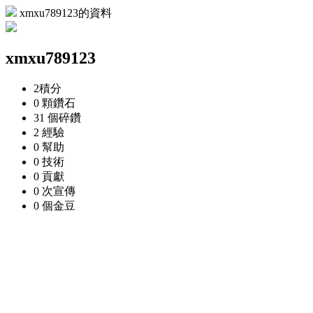
xmxu789123的資料
xmxu789123
2
積分
0 顆
鑽石
31 個
碎鑽
2
經驗
0
幫助
0
技術
0
貢獻
0 次
宣傳
0 個
金豆