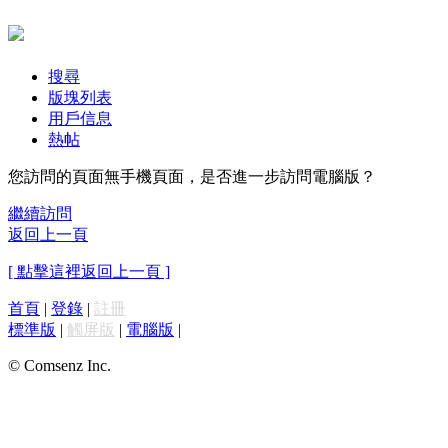
搜尋
版塊列表
用戶信息
熱帖
您訪問的頁面無手機頁面，是否進一步訪問電腦版？
繼續訪問
返回上一頁
[ 點擊這裡返回上一頁 ]
首頁
|
登錄
|
註冊
標準版
|
觸屏版
|
電腦版
|
© Comsenz Inc.