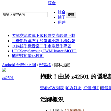
綜合
綜合
搜尋
帖子
用戶
遊戲交流
遊戲下載
軟體交流
軟體下載
手機影視
桌布主題
漫畫小說
手機鈴聲
水族館
手機音樂
二手市場
新手專區
HTC
Sony
Samsung
TWM
Huawei
MOTO
解密技術
繁化技術
Android 台灣中文網
›
部落格
›
隱私提醒
抱歉！由於 z42501 的
z42501
查看好友列表
|
加為好友
|
打個招呼
|
發送
活躍概況
用戶組:
A2 鐵機器人