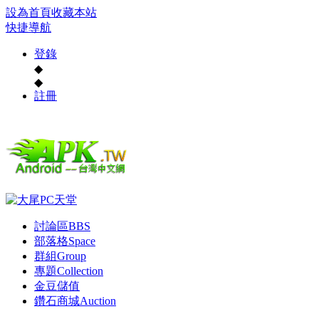
設為首頁
收藏本站
快捷導航
登錄
◆
◆
註冊
討論區
BBS
部落格
Space
群組
Group
專題
Collection
金豆儲值
鑽石商城
Auction