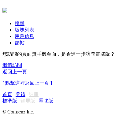
搜尋
版塊列表
用戶信息
熱帖
您訪問的頁面無手機頁面，是否進一步訪問電腦版？
繼續訪問
返回上一頁
[ 點擊這裡返回上一頁 ]
首頁
|
登錄
|
註冊
標準版
|
觸屏版
|
電腦版
|
© Comsenz Inc.