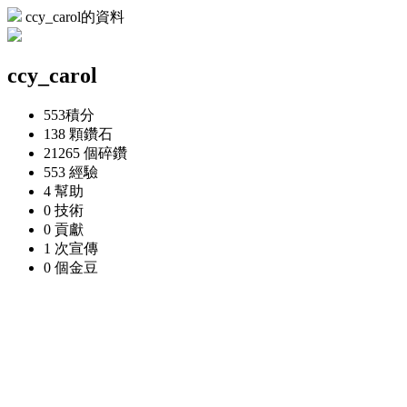
ccy_carol的資料
ccy_carol
553
積分
138 顆
鑽石
21265 個
碎鑽
553
經驗
4
幫助
0
技術
0
貢獻
1 次
宣傳
0 個
金豆