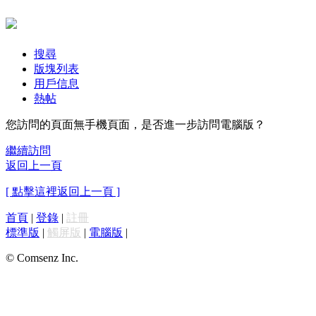
搜尋
版塊列表
用戶信息
熱帖
您訪問的頁面無手機頁面，是否進一步訪問電腦版？
繼續訪問
返回上一頁
[ 點擊這裡返回上一頁 ]
首頁
|
登錄
|
註冊
標準版
|
觸屏版
|
電腦版
|
© Comsenz Inc.