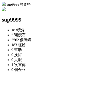
sup9999的資料
sup9999
183
積分
5 顆
鑽石
2562 個
碎鑽
183
經驗
9
幫助
0
技術
0
貢獻
1 次
宣傳
0 個
金豆