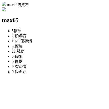
max65的資料
max65
5
積分
2 顆
鑽石
1078 個
碎鑽
5
經驗
23
幫助
0
技術
0
貢獻
0 次
宣傳
0 個
金豆