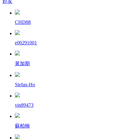
好友
CHD88
e00291001
黃加期
Stefan-Ho
vin89473
蘇柏翰