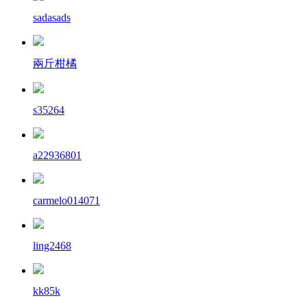
sadasads
兩斤柑橘
s35264
a22936801
carmelo014071
ling2468
kk85k