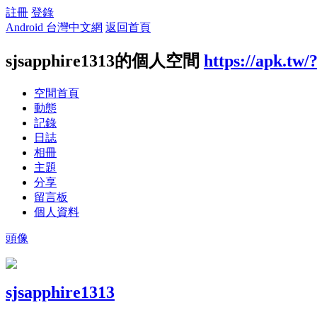
註冊
登錄
Android 台灣中文網
返回首頁
sjsapphire1313的個人空間
https://apk.tw/
空間首頁
動態
記錄
日誌
相冊
主題
分享
留言板
個人資料
頭像
sjsapphire1313