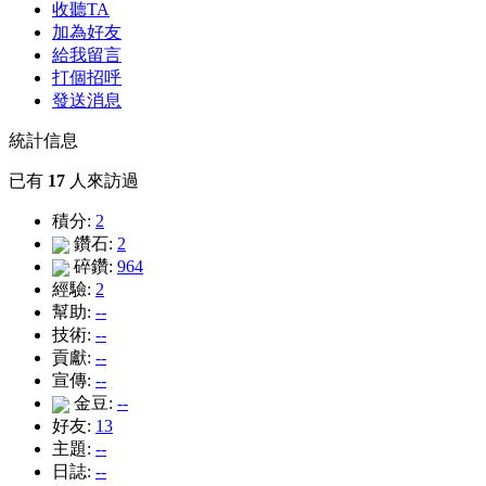
收聽TA
加為好友
給我留言
打個招呼
發送消息
統計信息
已有
17
人來訪過
積分:
2
鑽石:
2
碎鑽:
964
經驗:
2
幫助:
--
技術:
--
貢獻:
--
宣傳:
--
金豆:
--
好友:
13
主題:
--
日誌:
--