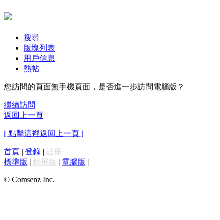
搜尋
版塊列表
用戶信息
熱帖
您訪問的頁面無手機頁面，是否進一步訪問電腦版？
繼續訪問
返回上一頁
[ 點擊這裡返回上一頁 ]
首頁
|
登錄
|
註冊
標準版
|
觸屏版
|
電腦版
|
© Comsenz Inc.